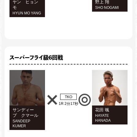
ヤン ヒョン
野上 翔
モ
SHO NOGAMI
HYUN MO YANG
スーパーフライ級6回戦
TKO
1R 2分17秒
サンディー
花田 颯
プ クマール
HAYATE
HANADA
SANDEEP
KUMER