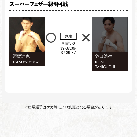
スーパーフェザー級4回戦
判定
判定3-0
39-37,39-
37,39-37
須賀達也
谷口浩生
TATSUYA SUGA
KOSEI
TANIGUCHI
※出場選手はケガ等により変更となる場合があります