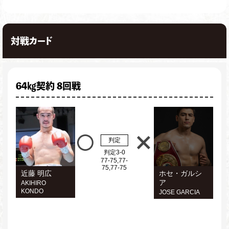
対戦カード
64㎏契約 8回戦
判定
判定3-0
77-75,77-
75,77-75
近藤 明広
ホセ・ガルシ
ア
AKIHIRO
KONDO
JOSE GARCIA