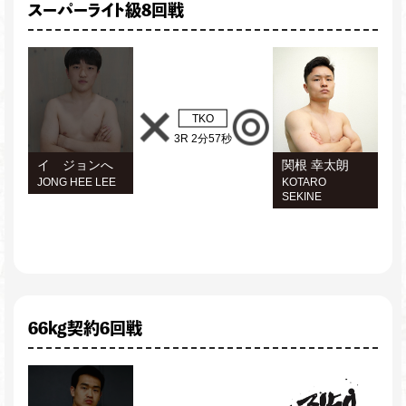
スーパーライト級8回戦
TKO
3R 2分57秒
イ ジョンへ
関根 幸太朗
JONG HEE LEE
KOTARO
SEKINE
66kg契約6回戦