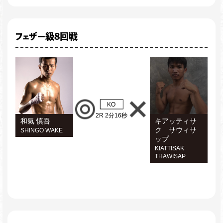
フェザー級8回戦
KO
2R 2分16秒
和氣 慎吾
キアッティサ
ク サウィサ
SHINGO WAKE
ップ
KIATTISAK
THAWISAP