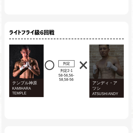
ライトフライ級６回戦
判定
判定2-1
58-56,56-
58,58-56
テンプル神原
アンディ・ア
ツシ
KAMIHARA
TEMPLE
ATSUSHI ANDY