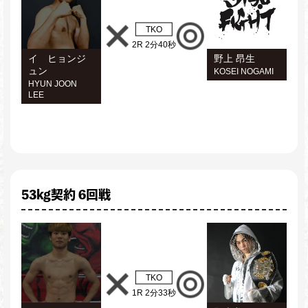
TKO
2R 2分40秒
イ ヒョンジ
野上 昂生
ュン
KOSEI NOGAMI
HYUN JOON
LEE
53kg契約 6回戦
TKO
1R 2分33秒