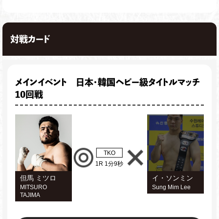
対戦カード
メインイベント 日本・韓国ヘビー級タイトルマッチ
10回戦
TKO
1R 1分9秒
但馬 ミツロ
イ・ソンミン
MITSURO
Sung Mim Lee
TAJIMA