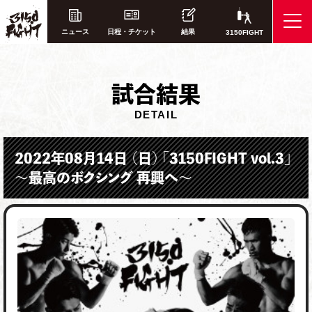
ニュース
日程・チケット
結果
3150FIGHT
試
合結果
DETAIL
2022年08月14日 （日） 「3150FIGHT vol.3」​
～最高のボクシング 再興へ～​