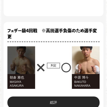
フェザー級4回戦 ※高田選手負傷のため選手変
更
判定
朝倉 雅也
中原 博斗
MASAYA
BAKUTO
ASAKURA
NAKAHARA
総評