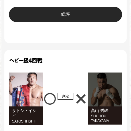
総評
ヘビー級4回戦
判定
サトシ・イシ
高山 秀峰
イ
SHUHOU
TAKAYAMA
SATOSHI ISHII