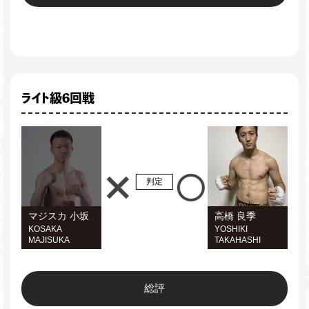
ライト級6回戦
判定
マジスカ 小坂
高橋 良季
KOSAKA
YOSHIKI
MAJISUKA
TAKAHASHI
総評