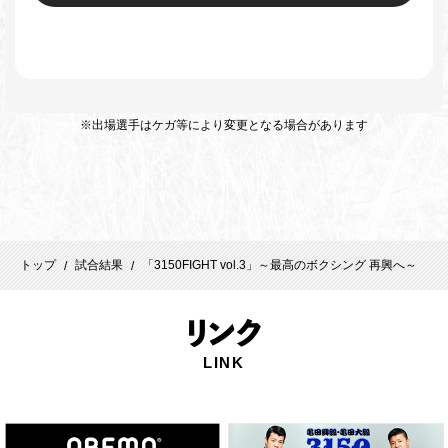
※出場選手はケガ等により変更となる場合があります
トップ
試合結果
「3150FIGHT vol.3」​～最高のボクシング 再興へ～​
/
/
リ
ンク
LINK