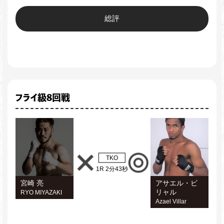
総評
フライ級8回戦
TKO
1R 2分43秒
宮崎 亮
アサエル・ビ
リャル
RYO MIYAZAKI
Azael Villar