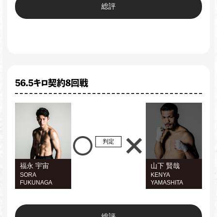
総評
56.5キロ契約8回戦
判定
福永 宇宙
山下 賢哉
SORA
KENYA
FUKUNAGA
YAMASHITA
総評