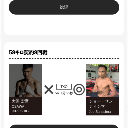
総評
58キロ契約8回戦
TKO
5R 1分56秒
大沢 宏晋
ジョー・サン
ティシマ
OSAWA
HIROSHIGE
Jeo Santisima