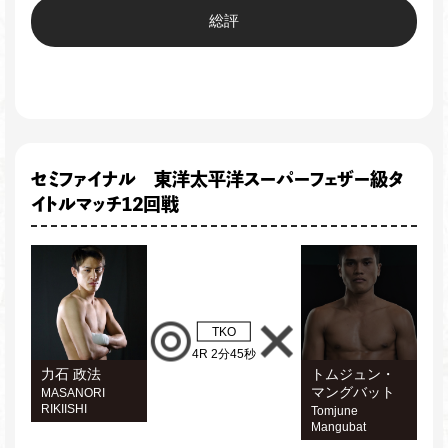
総評
セミファイナル 東洋太平洋スーパーフェザー級タ
イトルマッチ12回戦
TKO
4R 2分45秒
力石 政法
トムジュン・
マングバット
MASANORI
RIKIISHI
Tomjune
Mangubat