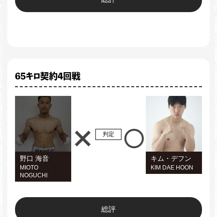
65キロ契約4回戦
判定
野口 海音
キム・デフン
MIOTO
KIM DAE HOON
NOGUCHI
総評