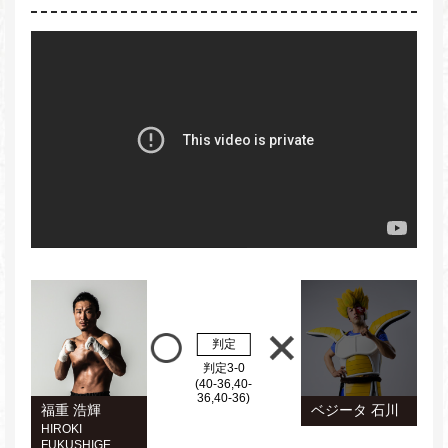
判定
判定3-0
(40-36,40-
36,40-36)
福重 浩輝
ベジータ 石川
HIROKI
FUKUSHIGE