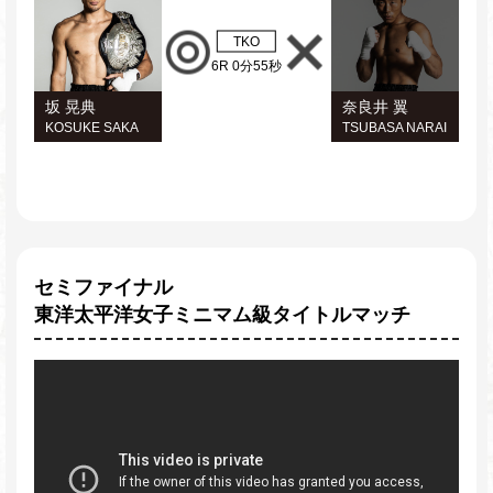
TKO
6R 0分55秒
坂 晃典
奈良井 翼
KOSUKE SAKA
TSUBASA NARAI
セミファイナル
東洋太平洋女子ミニマム級タイトルマッチ