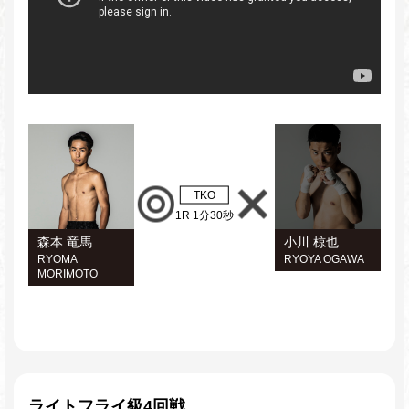
TKO
1R 1分30秒
森本 竜馬
小川 椋也
RYOMA
RYOYA OGAWA
MORIMOTO
ライトフライ級4回戦