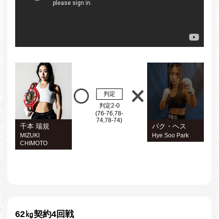
判定
判定2-0
(76-76,78-
74,78-74)
千本 瑞規
パク・ヘス
MIZUKI
Hye Soo Park
CHIMOTO
62㎏契約4回戦