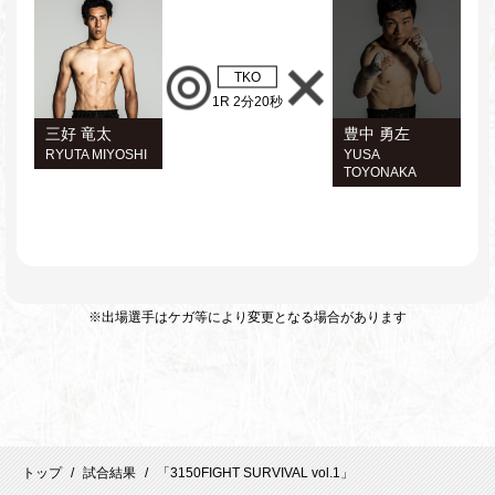
TKO
1R 2分20秒
三好 竜太
豊中 勇左
RYUTA MIYOSHI
YUSA
TOYONAKA
※出場選手はケガ等により変更となる場合があります
トップ
試合結果
「3150FIGHT SURVIVAL vol.1」
/
/