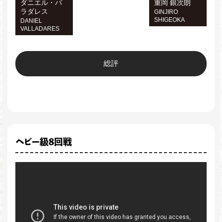
ダニエル・バ
重岡 銀次朗
ラダレス
GINJIRO
SHIGEOKA
DANIEL
VALLADARES
総評
ヘビー級8回戦