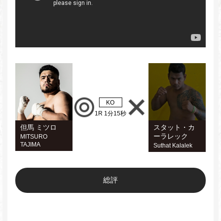
KO
1R 1分15秒
但馬 ミツロ
スタット・カ
ーラレック
MITSURO
TAJIMA
Suthat Kalalek
総評