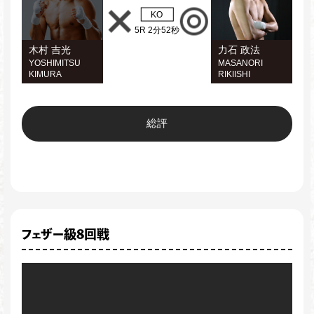
KO
5R 2分52秒
木村 吉光
力石 政法
YOSHIMITSU
MASANORI
KIMURA
RIKIISHI
総評
フェザー級8回戦