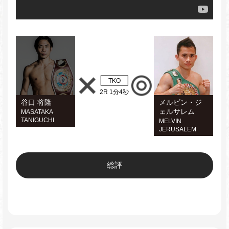
TKO
2R 1分4秒
谷口 将隆
メルビン・ジ
ェルサレム
MASATAKA
TANIGUCHI
MELVIN
JERUSALEM
総評