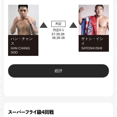
判定
判定0-1
37-39,38-
38,38-38
ハン・チャン
サトシ・イシ
ス
イ
HAN CHANG
SATOSHI ISHII
SOO
総評
スーパーフライ級4回戦