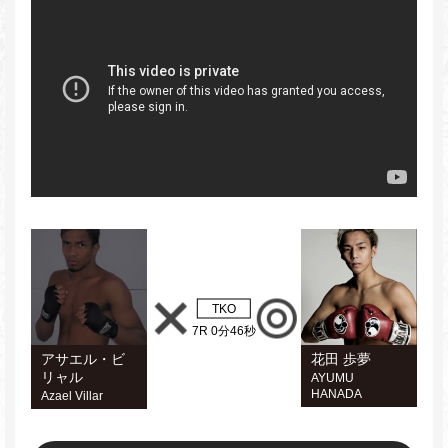
TKO
7R 0分46秒
アサエル・ビ
花田 歩夢
リャル
AYUMU
HANADA
Azael Villar