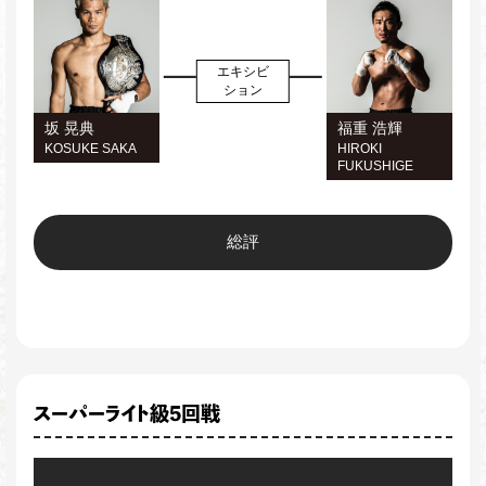
エキシビ
ション
坂 晃典
福重 浩輝
KOSUKE SAKA
HIROKI
FUKUSHIGE
総評
スーパーライト級5回戦