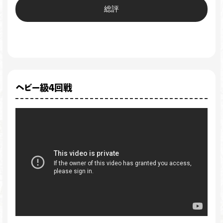
総評
ヘビー級4回戦